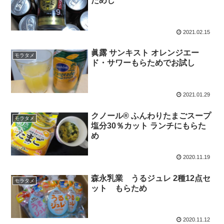
ためし
2021.02.15
眞露 サンキスト オレンジエー
モラタメ
ド・サワーもらためでお試し
2021.01.29
クノール® ふんわりたまごスープ
モラタメ
塩分30％カット ランチにもらた
め
2020.11.19
森永乳業 うるジュレ 2種12点セ
モラタメ
ット もらため
2020.11.12