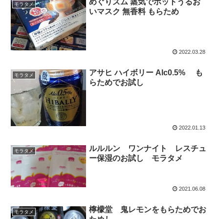
めぐりズム 蒸気でホットうるお
モラタメ
いマスク 無香料 もらため
2022.03.28
アサヒ ハイボリー Alc0.5% も
モラタメ
らためでお試し
2022.01.13
ルルルン ワンナイト レスチュ
モラタメ
ー保湿のお試し モラタメ
2021.06.08
檸檬堂 鬼レモンをもらためでお
モラタメ