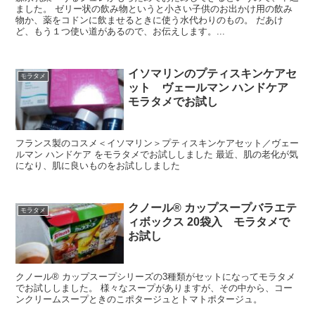
ました。 ゼリー状の飲み物というと小さい子供のお出かけ用の飲み
物か、薬をコドンに飲ませるときに使う水代わりのもの。 だあけ
ど、もう１つ使い道があるので、お伝えします。...
イソマリンのプティスキンケアセ
モラタメ
ット ヴェールマン ハンドケア
モラタメでお試し
フランス製のコスメ＜イソマリン＞プティスキンケアセット／ヴェー
ルマン ハンドケア をモラタメでお試ししました 最近、肌の老化が気
になり、肌に良いものをお試ししました
クノール® カップスープバラエテ
モラタメ
ィボックス 20袋入 モラタメで
お試し
クノール® カップスープシリーズの3種類がセットになってモラタメ
でお試ししました。 様々なスープがありますが、その中から、コー
ンクリームスープときのこポタージュとトマトポタージュ。