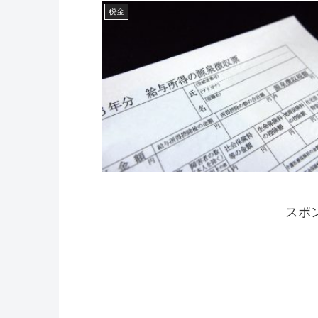
税金
スポ