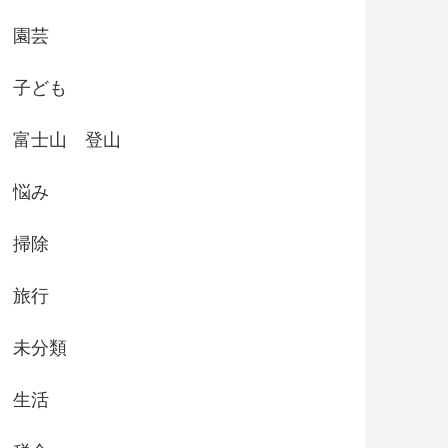
園芸
子ども
富士山 登山
悩み
掃除
旅行
未分類
生活