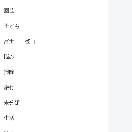
園芸
子ども
富士山 登山
悩み
掃除
旅行
未分類
生活