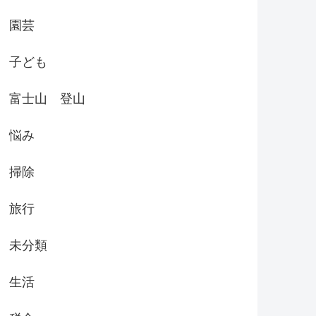
園芸
子ども
富士山 登山
悩み
掃除
旅行
未分類
生活