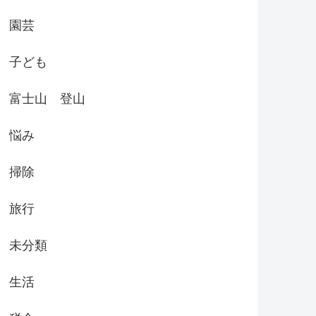
園芸
子ども
富士山 登山
悩み
掃除
旅行
未分類
生活